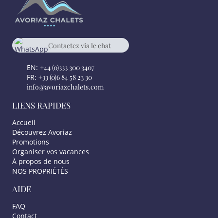
Contactez via le chat
Whatsapp
+33 684582330
EN:
+44 (0)333 300 3407
FR:
+33 (0)6 84 58 23 30
info@avoriazchalets.com
LIENS RAPIDES
Accueil
Découvrez Avoriaz
Promotions
Organiser vos vacances
À propos de nous
NOS PROPRIÉTÉS
AIDE
FAQ
Contact